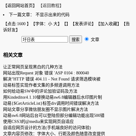
【返回网站首页】
【返回教程】
下一篇文章：
不显示出来的代码
【点击:
1600 】【字体：
小
大
】【
】【
发表评论
】【
加入收藏
】【
告
诉好友
】
文章
相关文章
让正常网页呈现黑白的几种方法
网站出现Request 对象 错误 'ASP 0104 : 800040
解决“HTTP 错误 404.11 - Not Found 请求筛选模块被
动易标签实现作者文集的多频道调用方法
如何给动易SW中的评论加验证码及方法
用Kindeditor4.1.10替换动易sw6.8编辑器后水印图片制
动易{$GetArticleList}标签div调用时间错误解决方法
网站文章分享微信朋友圈不显示图片解决方法
动易sw6.8网站后台可以登陆但部分编辑功能出现500错
使用CSS3的@media来实现网页自适应
自适应网页设计的方法(手机端良好的访问体验)
文章内容页修改：字体大小、行距及颜色随意改变提供