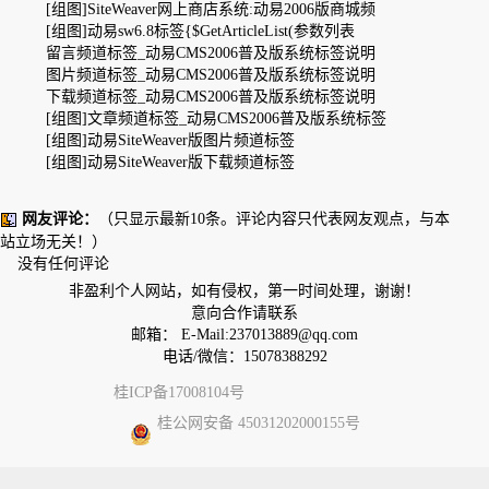
[组图]
SiteWeaver网上商店系统:动易2006版商城频
[组图]
动易sw6.8标签{$GetArticleList(参数列表
留言频道标签_动易CMS2006普及版系统标签说明
图片频道标签_动易CMS2006普及版系统标签说明
下载频道标签_动易CMS2006普及版系统标签说明
[组图]
文章频道标签_动易CMS2006普及版系统标签
[组图]
动易SiteWeaver版图片频道标签
[组图]
动易SiteWeaver版下载频道标签
网友评论：
（只显示最新10条。评论内容只代表网友观点，与本
站立场无关！）
没有任何评论
非盈利个人网站，如有侵权，第一时间处理，谢谢！
意向合作请联系
邮箱： E-Mail:
237013889@qq.com
电话/微信：15078388292
桂ICP备17008104号
桂公网安备 45031202000155号