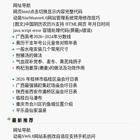
网址导航
网页html点击切换显示内容完整代码
动易SiteWeaver6.6网站管理系统常用修改技巧
[图文]
中国阴历农历JS支持 HTML网页 年月日时间
java script error 容错处理代码(屏蔽js错误)
广西高考2026~2024年分数线
黄历干支年号公元皇帝对照年表
一般水电安装几个常用尺寸
刨猪汤的做法
气血双补党参、麦冬、黄芪炖鸽子
枸杞泡姜芽(嫩姜)的做法及功效作用
2026 年桂林市临桂区庙会圩日表
广西最强镇赶集赶场庙会圩日表
陕西省西安市灞桥区庙会圩日表
临桂白马瀑布
重庆市合川区钓鱼城位置介绍
平乐县仙家温泉
最 新 推 荐
网址导航
动易SW6.8网站系统改自适应支持手机访问