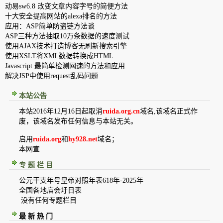
动易sw6.8 改变文章内容字号的简便方法
十大安全提高网站的alexa排名的方法
应用：ASP简单防盗链方法谈
ASP三种方法抽取10万条数据的速度测试
使用AJAX技术打造博客无刷新搜索引擎
使用XSLT将XML数据转换成HTML
Javascript 最简单检测网速的方法和应用
解决JSP中使用request乱码问题
本站公告
本站2016年12月16日起取消
ruida.org.cn
域名,该域名正式作
废，该域名发布任何信息与本站无关。
启用
ruida.org
和
hy928.net
域名；
本网宣
专 题 栏 目
公元干支年号皇帝对照年表618年-2025年
全国各地庙会圩日表
没有任何专题栏目
最 新 热 门