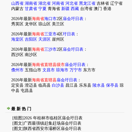
山西省
湖南省
湖北省
河南省
河北省
黑龙江省
吉林省
辽宁省
内蒙古
甘肃省
宁夏
青海省
新疆
西藏
台湾省
澳门
香港
2026年最新
海南省
海口市
2区
庙会圩日表
：
秀英区
龙华区
琼山区
美兰区
2026年最新
海南省
三亚市
4区
圩日表
：
海棠区
吉阳区
天涯区
崖州区
2026年最新
海南省
三沙市
2区
庙会圩日表
：
西沙区
南沙区
2026年最新
海南省直辖县级市
庙会圩日表
：
儋州市
五指山市
文昌市
琼海市
万宁市
东方市
2026年最新
海南省直辖县
庙会圩日表
：
定安县
澄迈县
临高县
白沙县
昌江县
乐东县
陵水县
保亭县
琼
中县
屯昌县
最 新 热 门
[组图]
2026 年桂林市临桂区庙会圩日表
[图文]
广西最强镇赶集赶场庙会圩日表
[图文]
陕西省西安市灞桥区庙会圩日表