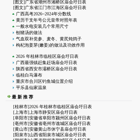
[图文]
广东省潮州市湘桥区庙会圩日表
[图文]
广东省江门市江海区庙会圩日表
广西高考2026~2024年分数线
黄历干支年号公元皇帝对照年表
一般水电安装几个常用尺寸
刨猪汤的做法
气血双补党参、麦冬、黄芪炖鸽子
枸杞泡姜芽(嫩姜)的做法及功效作用
2026 年桂林市临桂区庙会圩日表
广西最强镇赶集赶场庙会圩日表
陕西省西安市灞桥区庙会圩日表
临桂白马瀑布
重庆市合川区钓鱼城位置介绍
平乐县仙家温泉
最 新 推 荐
[
桂林市
]
2026 年桂林市临桂区庙会圩日表
[
上海市
]
上海市静安区庙会圩日表
[
阜阳市
]
安徽省阜阳市颍州区庙会圩日表
[
亳州市
]
安徽省亳州市谯城区庙会圩日表
[
黄山市
]
安徽黄山市休宁县庙会圩日表
[
阳泉市
]
山西省阳泉市城区庙会圩日表