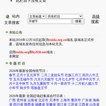
此栏目下没有文章
站内
高级
搜索
文章搜索
本站公告
本站2016年12月16日起取消
ruida.org.cn
域名,该域名正式作
废，该域名发布任何信息与本站无关。
启用
ruida.org
和
hy928.net
域名；
本网宣
专 题 栏 目
2026年最新
全国传统节日
：
春节
正月十五元宵节
二月二龙抬头节
壮族三月三
四月八牛王
节
五月五端午节
六月六天贶节
七月七七夕节
七月半中元节
八
月十五中秋节
九月九重阳节
十月一寒衣节
十二月初八腊八节
小年节
除夕节
瑶族盘王节
2026年最新
全国赶场赶集庙会圩日表
：
广西
贵州省
云南省
北京市
天津市
上海市
重庆市
广东省
海南
省
四川省
陕西省
福建省
安徽省
浙江省
江苏省
江西省
山东省