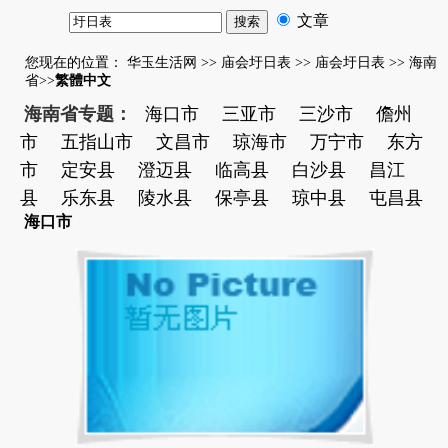
文章
您现在的位置：
华玉生活网
>>
庙会圩日表
>>
庙会圩日表
>>
海南
省
>>
繁體中文
海南省专题：
海口市
三亚市
三沙市
儋州
市
五指山市
文昌市
琼海市
万宁市
东方
市
定安县
澄迈县
临高县
白沙县
昌江
县
乐东县
陵水县
保亭县
琼中县
屯昌县
海口市